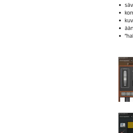
säv
kom
kuv
ään
”ha