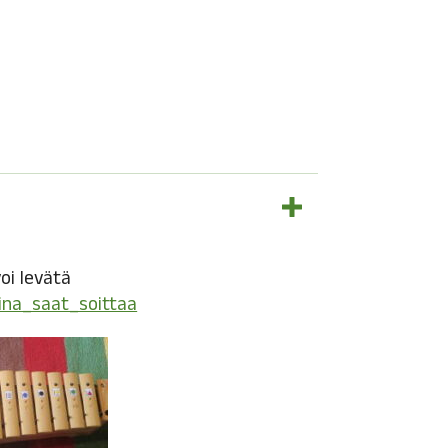
oi levätä
(avautuu uuteen välilehteen)
sina_saat_soittaa