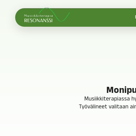
Siirry
sisältöön
Monipuo
Musiikkiterapiassa h
Työvälineet valitaan ai