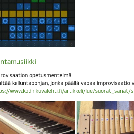
untamusiikki
rovisaation opetusmentelmä
ältää kelluntapohjan, jonka päällä vapaa improvisaatio v
ps://www.kodinkuvalehti.fi/artikkeli/lue/suorat_sanat/