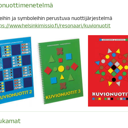
onuottimenetelmä
eihin ja symboleihin perustuva nuottijärjestelmä
(avautu
ps://www.helsinkimissio.fi/resonaari/kuvionuotit
ukamat