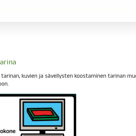
tarina
tarinan, kuvien ja sävellysten koostaminen tarinan muo
on.