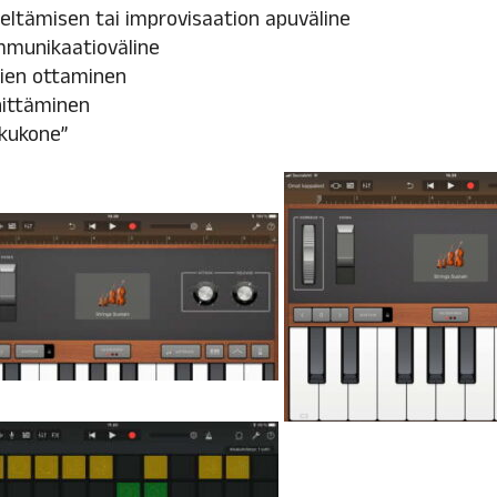
eltämisen tai improvisaation apuväline
munikaatioväline
ien ottaminen
ittäminen
kukone”