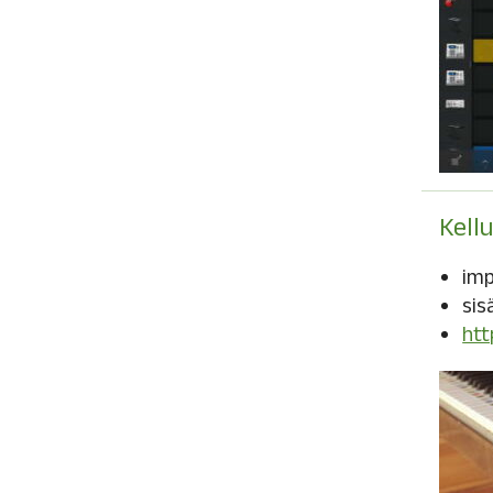
Kell
imp
sis
htt