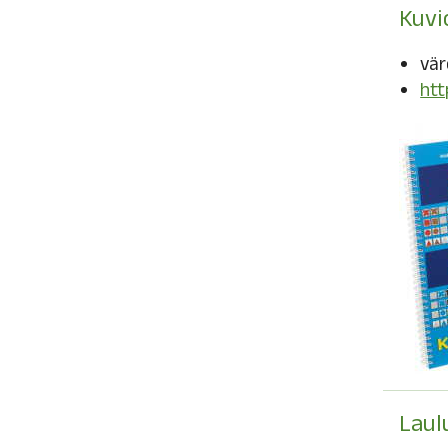
Kuvi
vär
htt
Laul