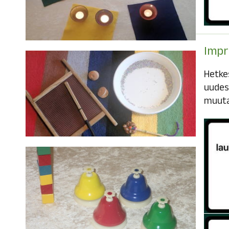
Impr
Hetkes
uudest
muuta