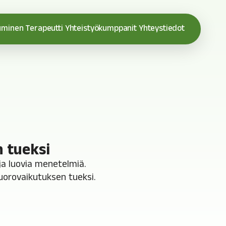
uminen
Terapeutti
Yhteistyökumppanit
Yhteystiedot
n tueksi
ja luovia menetelmiä.
vuorovaikutuksen tueksi.