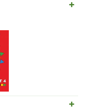
u uuteen välilehteen)