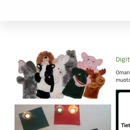
Digi
Oman 
muoto