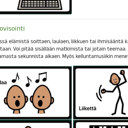
ovisointi
sä elämistä soittaen, laulaen, liikkuen tai ihmisääntä k
aan. Voi pitää sisällään matkimista tai jotain teemaa. V
masta sekunnista alkaen. Myös kelluntamusiikin menet