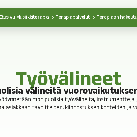
Etusivu
Musiikkiterapia
Terapiapalvelut
Terapiaan hakeut
Työvälineet
lisia välineitä vuorovaikutukse
yödynnetään monipuolisia työvälineitä, instrumentteja 
na asiakkaan tavoitteiden, kiinnostuksen kohteiden ja 